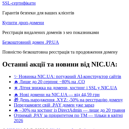
SSL-сертифікати
Гарантія безпеки для ваших клієнтів
Купити дроп-домени
Реєстрація видалених доменів з seo показниками
Безкоштовний домен .PP.UA
Повністю безкоштовна реєстрація та продовження домену
Останні акції та новини від NIC.UA:
✨ Новинка NIC.UA: потужний AI-конструктор сайтів
🔥 Лише до 20 серпня: −80% на .CO
☀️ Літня знижка на домени, хостинг і SSL у NIC.UA
🔥 Нові домени на NIC.UA — від 44,59 грн
🎁 День народження .XYZ: -50% на реєстрацію домену
Передзамовте свій .PAY домен уже зараз
🔥 –30% на хостинг із DirectAdmin — лише до 20 травня
Отримай .PAY за пріоритетом по ТМ — тільки в квітні
2026